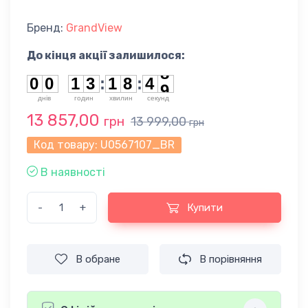
Бренд:
GrandView
До кінця акції залишилося:
0
0
1
3
1
8
4
8
0
0
1
3
:
1
8
:
4
8
днiв
годин
хвилин
секунд
13 857,00
грн
13 999,00
грн
Код товару:
U0567107_BR
В наявності
-
+
Купити
В обране
В порівняння