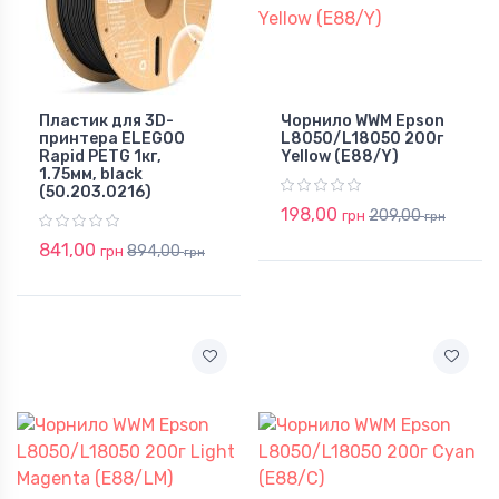
Пластик для 3D-
Чорнило WWM Epson
принтера ELEGOO
L8050/L18050 200г
Rapid PETG 1кг,
Yellow (E88/Y)
1.75мм, black
(50.203.0216)
198,00
209,00
грн
грн
841,00
894,00
грн
грн