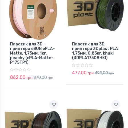
Пластик для 3D-
Пластик для 3D-
принтера eSUN ePLA-
принтера 3Dplast PLA
Matte, 1,75мм, 1кг,
1.75мм, 0.85кг, khaki
peachy (ePLA-Matte-
(3DPLA17508HKI)
P175TP1)
477,00
499,00
грн
грн
862,00
870,00
грн
грн