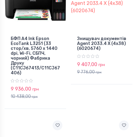
БФП А4 Ink Epson
Знищувач документів
EcoTank L3251 (33
Agent 2033.4 X (4х38)
стор/хв, 5760 x 1440
(6020674)
dpi, Wi-Fi, СБПЧ,
чорний) Фабрика
Друку
9 407,00
грн
(C11CJ67413/C11CJ67
9 776,00
406)
грн
9 936,00
грн
10 438,00
грн