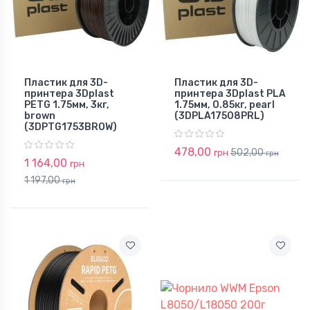
Пластик для 3D-
Пластик для 3D-
принтера 3Dplast
принтера 3Dplast PLA
PETG 1.75мм, 3кг,
1.75мм, 0.85кг, pearl
brown
(3DPLA17508PRL)
(3DPTG1753BROW)
478,00
502,00
грн
грн
1 164,00
грн
1 197,00
грн