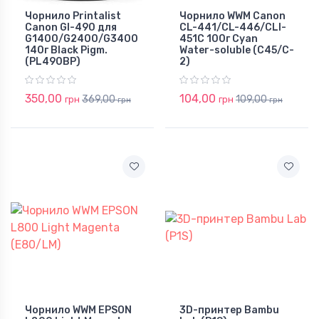
Чорнило Printalist
Чорнило WWM Canon
Canon GI-490 для
CL-441/CL-446/CLI-
G1400/G2400/G3400
451C 100г Cyan
140г Black Pigm.
Water-soluble (C45/C-
(PL490BP)
2)
350,00
104,00
369,00
109,00
грн
грн
грн
грн
Чорнило WWM EPSON
3D-принтер Bambu