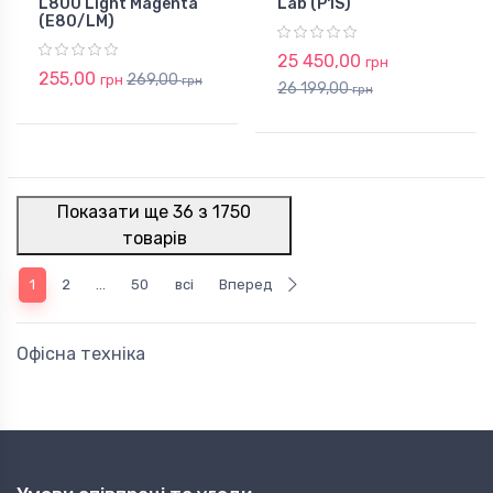
L800 Light Magenta
Lab (P1S)
(E80/LM)
25 450,00
грн
255,00
269,00
грн
грн
26 199,00
грн
Показати ще 36 з 1750
товарів
1
2
...
50
всі
Вперед
Офісна техніка