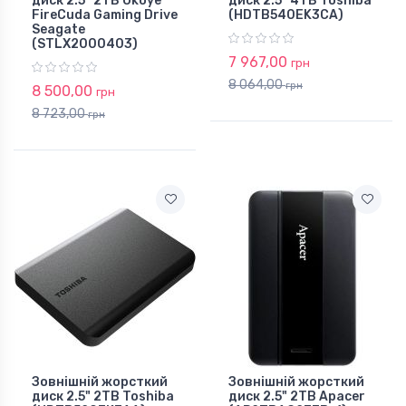
диск 2.5" 2TB Okoye
диск 2.5" 4TB Toshiba
FireCuda Gaming Drive
(HDTB540EK3CA)
Seagate
(STLX2000403)
7 967,00
грн
8 064,00
грн
8 500,00
грн
8 723,00
грн
Зовнішній жорсткий
Зовнішній жорсткий
диск 2.5" 2TB Toshiba
диск 2.5" 2TB Apacer