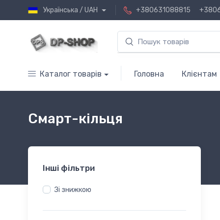
Українська / UAH
+380631088815
+380
Каталог товарів
Головна
Клієнтам
Смарт-кільця
Інші фільтри
Зі знижкою