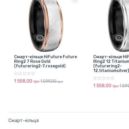
Смарт-кільце HiFuture Future
Смарт-кільце Hi
Ring2 7 Rose Gold
Ring2 12 Titanium
(futurering2-7.rosegold)
(futurering2-
12.titaniumsilver
1 558,00
1 599,00
грн
грн
1 558,00
1 59
грн
Смарт-кільця