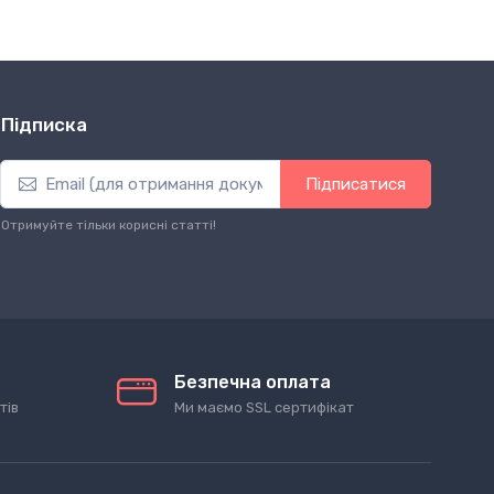
Підписка
Підписатися
Отримуйте тільки корисні статті!
Безпечна оплата
тів
Ми маємо SSL сертифікат