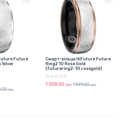
Future Future
Смарт-кільце HiFuture Future
 Silver
Ring2 10 Rose Gold
(futurering2-10.rosegold)
)
1 558,00
1 599,00
грн
грн
9,00
грн