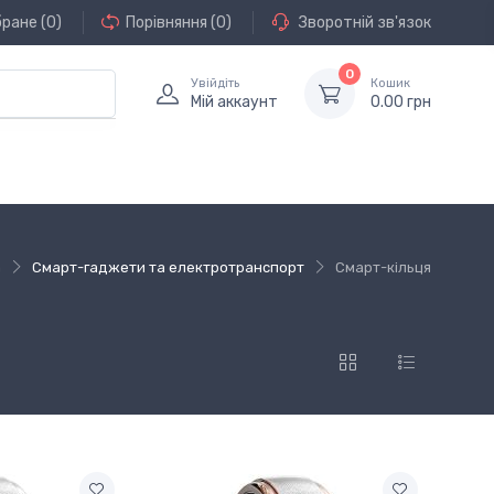
бране
(0)
Порівняння
(0)
Зворотній зв'язок
0
Увійдіть
Кошик
Мій аккаунт
0.00 грн
а
Смарт-гаджети та електротранспорт
Смарт-кільця