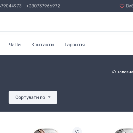
679044973
+380737966972
Ви
ЧаПи
Контакти
Гарантія
Головн
Сортувати по