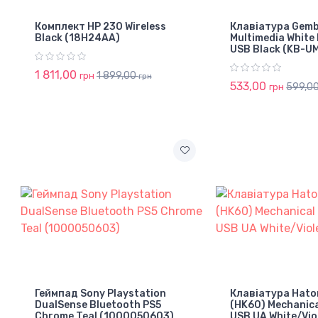
Комплект HP 230 Wireless
Клавіатура Gemb
Black (18H24AA)
Multimedia White
USB Black (KB-U
1 811,00
1 899,00
грн
грн
533,00
599,0
грн
Геймпад Sony Playstation
Клавіатура Hator
DualSense Bluetooth PS5
(HK60) Mechanica
Chrome Teal (1000050603)
USB UA White/Vio