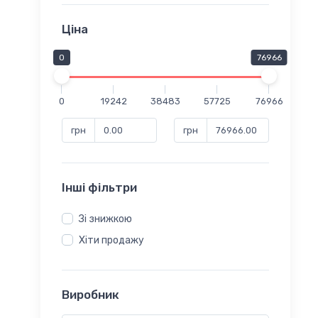
Ціна
0
76966
0
19242
38483
57725
76966
грн
грн
Інші фільтри
Зі знижкою
Хіти продажу
Виробник