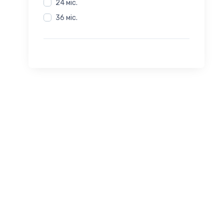
24 міс.
Esperanza
36 міс.
GamePro
Gembird
Grunhelm
GT Racer
Hator
Havit
Holmer
HP
Huion
Keychron
Lenovo
Logitech
Lorgar
Marvo