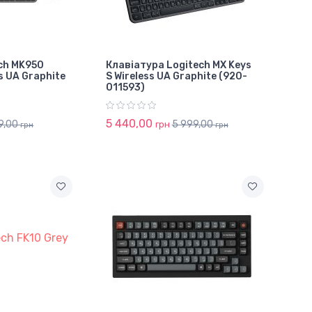
ch MK950
Клавіатура Logitech MX Keys
s UA Graphite
S Wireless UA Graphite (920-
011593)
5 440,00
9,00
5 999,00
грн
грн
грн