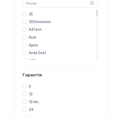
2E
3DConnexion
A4Tech
Acer
Ajazz
Anda Seat
AOC
Apple
Гарантія
Aula
Canyon
6
Cougar
12
Defender
12 міс.
Dell
24
Epomaker