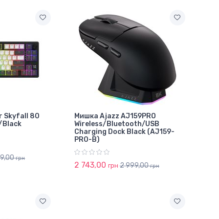
 Skyfall 80
Мишка Ajazz AJ159PRO
y/Black
Wireless/Bluetooth/USB
Charging Dock Black (AJ159-
PRO-B)
99,00
грн
2 743,00
2 999,00
грн
грн