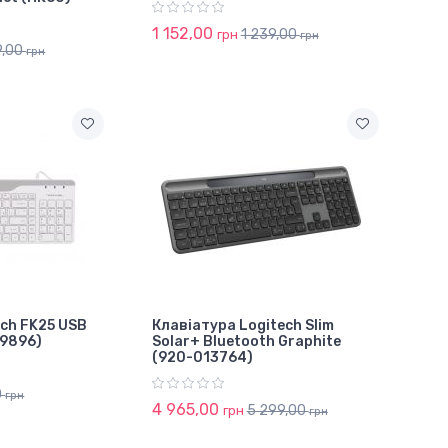
1 152,00
1 239,00
грн
грн
9,00
грн
ch FK25 USB
Клавіатура Logitech Slim
59896)
Solar+ Bluetooth Graphite
(920-013764)
0
грн
4 965,00
5 299,00
грн
грн