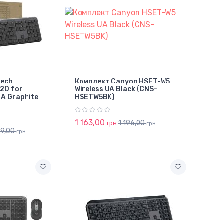
tech
Комплект Canyon HSET-W5
620 for
Wireless UA Black (CNS-
UA Graphite
HSETW5BK)
1 163,00
1 196,00
грн
грн
99,00
грн