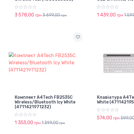
3 578,00
1 439,00
3 699,00
1 59
грн
грн
грн
Комплект A4Tech FB2535C
Клавіатура A4Te
Wireless/Bluetooth Icy White
White (47114219
(4711421971232)
574,00
599,0
грн
1 353,00
1 399,00
грн
грн