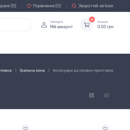
бране
(0)
Порівняння
(0)
Зворотній зв'язок
0
Увійдіть
Кошик
Мій аккаунт
0.00 грн
оловна
Гральна зона
Аксесуари до ігрових приставок