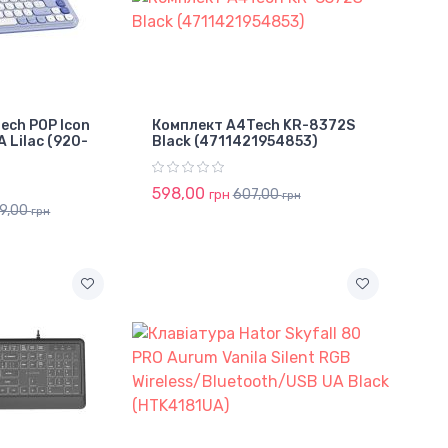
ech POP Icon
Комплект A4Tech KR-8372S
A Lilac (920-
Black (4711421954853)
598,00
607,00
грн
грн
99,00
грн