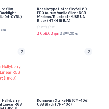
ird Slim
Клавіатура Hator Skyfall 80
 Backlight
PRO Aurum Vanila Silent RGB
ML-04-CYRL)
Wireless/Bluetooth/USB UA
Black (HTK4181UA)
0
грн
3 058,00
3 399,00
грн
грн
 Hellyberry
Комплект Xtrike ME (CM-406)
l Linear RGB
USB Black (CM-406)
let (HK60)