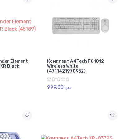
nder Element
Комплект A4Tech FG1012
UKR Black
Wireless White
(4711421970952)
999,00
грн