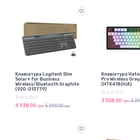
Клавіатура Logitech Slim
Клавіатура Hator
Solar+ for Business
Pro Wireless Gre
Wireless/Bluetooth Graphite
(HTK4180UA)
(920-013779)
3 058,00
3 3
грн
4 938,00
5 299,00
грн
грн