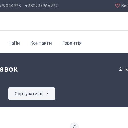
679044973
+380737966972
Ви
ЧаПи
Контакти
Гарантія
тавок
Г
Сортувати по