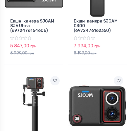
Екшн-камера SJCAM
Екшн-камера SJCAM
SJ6 Ultra
C300
(6972476164606)
(6972476162350)
5 847,00
7 994,00
грн
грн
5 999,00
8 199,00
грн
грн