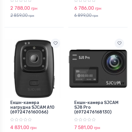
2 788,00
6 786,00
грн
грн
2 859,00
6 899,00
грн
грн
Екшн-камера
Екшн-камера SJCAM
нагрудна SJCAM A10
SJ8 Pro
(6972476160066)
(6972476168130)
4 831,00
7 581,00
грн
грн