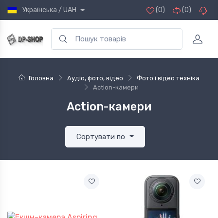
Українська / UAH
(0)
(0)
Головна
Аудіо, фото, відео
Фото і відео техніка
Action-камери
Action-камери
Сортувати по