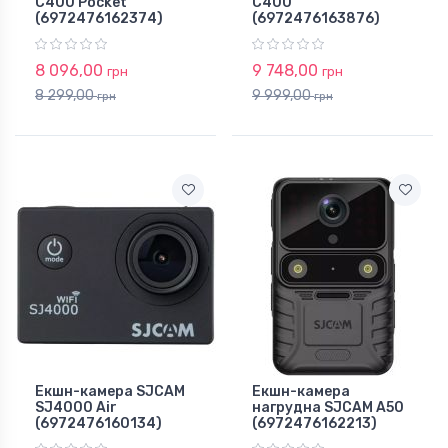
C400 Pocket
C400
(6972476162374)
(6972476163876)
8 096,00
9 748,00
грн
грн
8 299,00
9 999,00
грн
грн
Екшн-камера SJCAM
Екшн-камера
SJ4000 Air
нагрудна SJCAM A50
(6972476160134)
(6972476162213)