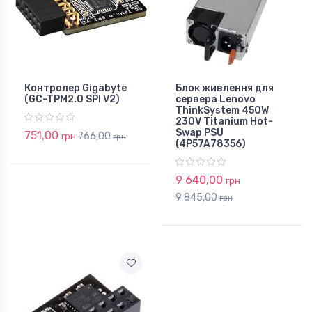
Контролер Gigabyte
Блок живлення для
(GC-TPM2.0 SPI V2)
сервера Lenovo
ThinkSystem 450W
230V Titanium Hot-
Swap PSU
751,00
766,00
грн
грн
(4P57A78356)
9 640,00
грн
9 845,00
грн