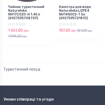
Чайник туристичний
Каністра для води
Naturehike
Naturehike LDPE4
NH17C020-H 1.45 л
NH14S002-T 5л
(6927595708729)
(6927595721810)
1 061,00
157,00
161,00
грн
грн
грн
1 096,00
грн
Туристичний посуд
Умови співпраці та угоди