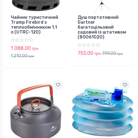
Чайник туристичний
Душ портативний
Tramp Firebird з
Gartner
теплообмінником 1,1
багатоцільовий
л (UTRC-120)
садовий із штативом
(80061020)
1 088,00
грн
753,00
799,00
грн
грн
1 210,00
грн