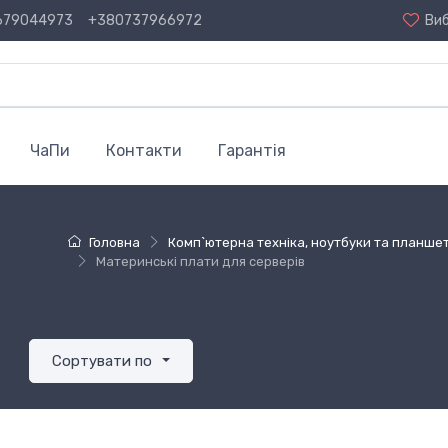
679044973
+380737966972
Ви
ЧаПи
Контакти
Гарантія
Головна
Комп`ютерна техніка, ноутбуки та планше
Материнські плати для серверів
Сортувати по