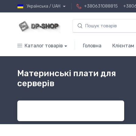
Українська / UAH
+380631088815
+380
Каталог товарів
Головна
Клієнтам
Материнські плати для
серверів