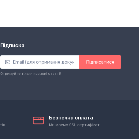
Підписка
Підписатися
Отримуйте тільки корисні статті!
Безпечна оплата
тів
Ми маємо SSL сертифікат