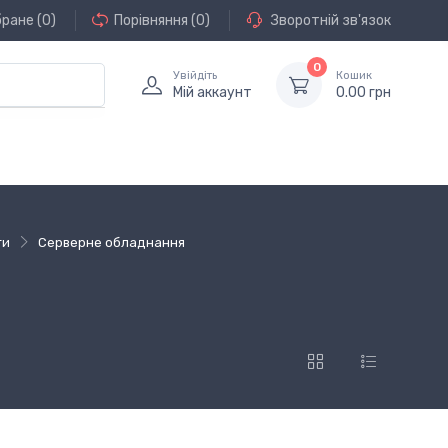
бране
(0)
Порівняння
(0)
Зворотній зв'язок
0
Увійдіть
Кошик
Мій аккаунт
0.00 грн
ти
Серверне обладнання