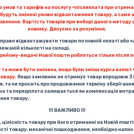
ю умов та тарифів на послугу «післяплата при отрим
будуть змінені умови відвантаження товару, а саме 
мовлення. Вартість товарів при виборі даного методу
кошику. Дякуємо за розуміння.
раво відвантажувати товари по повній оплаті або ча
межаній кількості на складі.
рийому-видачі Нової пошти робляться тільки після п
я та може бути змінена, якщо були зміни курса валют 
товару.
Якщо замовник не отримує товар впродовж 3 (
я, та не просить про продовження терміну зберіганн
на та передплата залишається як компенсація витра
ння товару.
!!! ВАЖЛИВО !!!
цілісність товару при його отриманні на Новій пошті
ті товару, механічні пошкодження, необхідно напис