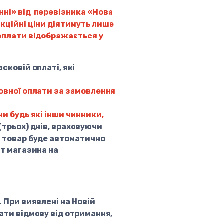
анні» від перевізника «Нова
акційні ціни діятимуть лише
 оплати відображається у
сковій оплаті, які
овної оплати за замовлення
чи будь які інши чинники,
трьох) днів, враховуючи
я товар буде автоматично
т магазина на
. При виявлені на Новій
ати відмову від отримання,