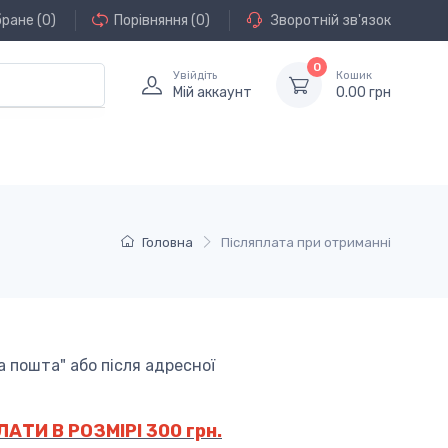
бране
(0)
Порівняння
(0)
Зворотній зв'язок
0
Увійдіть
Кошик
Мій аккаунт
0.00 грн
Головна
Післяплата при отриманні
 пошта" або після адресної
И В РОЗМІРІ 300 грн.