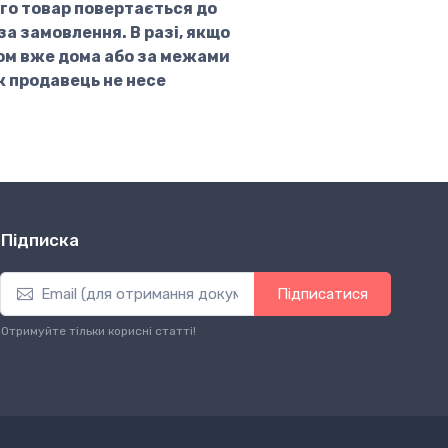
го товар повертається до
а замовлення. В разі, якщо
ом вже дома або за межами
к продавець не несе
Підписка
Підписатися
Отримуйте тільки корисні статті!