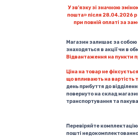
У зв’язку зі значною зміно
пошта» після 28.04.2026 р 
при повній оплаті за за
Магазин залишає за собою п
знаходяться в акції чи в об
Відвантаження на пункти п
Ціна на товар не фіксуєтьс
що впливають на вартість 
день прибуття до відділенн
повернуто на склад магази
транспортування та пакува
Перевіряйте комплектацію, 
пошті недокомплектованнос