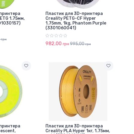
-принтера
Пластик для 3D-принтера
PETG 1.75мм,
Creality PETG-CF Hyper
301030157)
1.75mm, 1kg, Phantom Purple
(3301060041)
0
грн
982,00
995,00
грн
грн
-принтера
Пластик для 3D-принтера
rescent,
Creality PLA Hyper 1кг, 1.75мм,