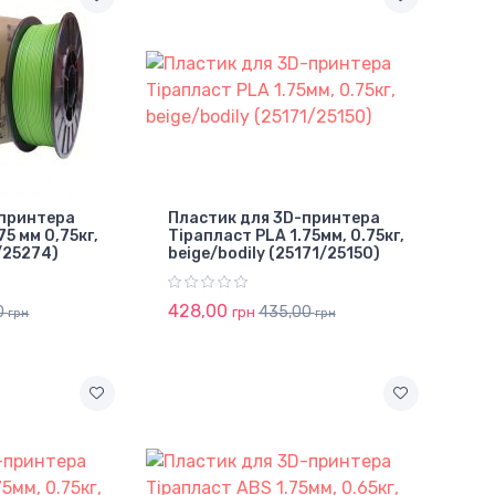
-принтера
Пластик для 3D-принтера
75 мм 0,75кг,
Тірапласт PLA 1.75мм, 0.75кг,
/25274)
beige/bodily (25171/25150)
428,00
0
435,00
грн
грн
грн