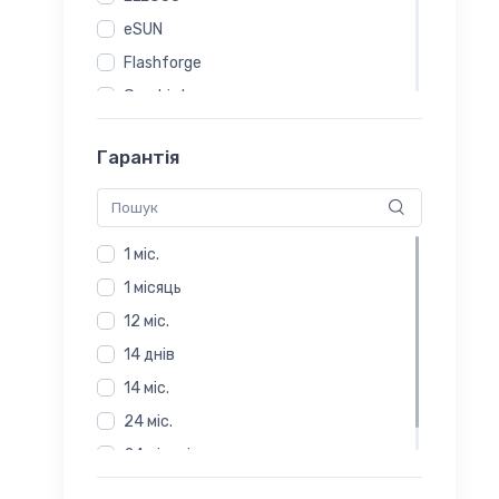
eSUN
Flashforge
Gembird
MonoFilament
Гарантія
Polymaker
PowerPlant
Spectrum
1 міс.
The Filament
1 місяць
Verbatim
12 міс.
Voltronic
14 днів
Тірапласт
14 міс.
24 міс.
24 місяці