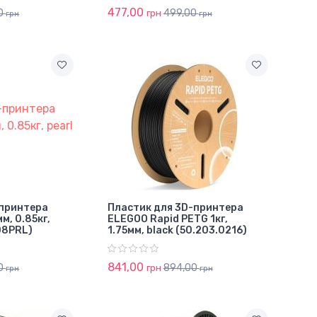
477,00
0
499,00
грн
грн
грн
-принтера
Пластик для 3D-принтера
м, 0.85кг,
ELEGOO Rapid PETG 1кг,
08PRL)
1.75мм, black (50.203.0216)
841,00
0
894,00
грн
грн
грн