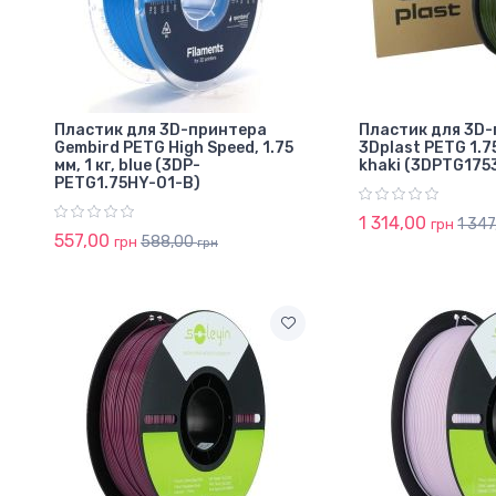
Пластик для 3D-принтера
Пластик для 3D
Gembird PETG High Speed, 1.75
3Dplast PETG 1.7
мм, 1 кг, blue (3DP-
khaki (3DPTG175
PETG1.75HY-01-B)
1 314,00
1 34
грн
557,00
588,00
грн
грн