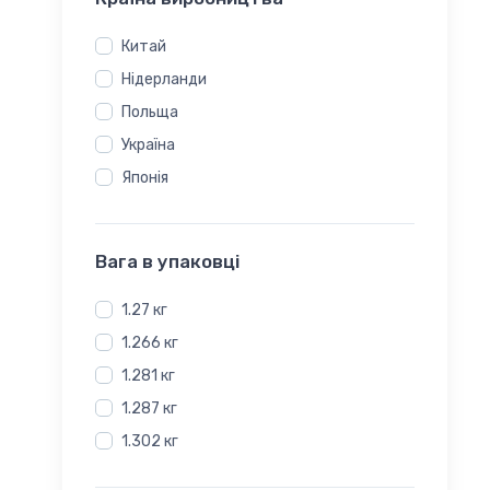
Polymaker
фіолетовий
PowerPlant
хакі
Китай
Spectrum
чорний
Нідерланди
The Filament
чорний, помаранчевий
Польща
Verbatim
Україна
Voltronic
Японія
Тірапласт
Вага в упаковці
1.27 кг
1.266 кг
1.281 кг
1.287 кг
1.302 кг