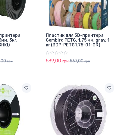
-принтера
Пластик для 3D-принтера
5мм, 3кг,
Gembird PETG, 1.75 мм, gray, 1
3HKI)
кг (3DP-PETG1.75-01-GR)
539,00
7,00
567,00
грн
грн
грн