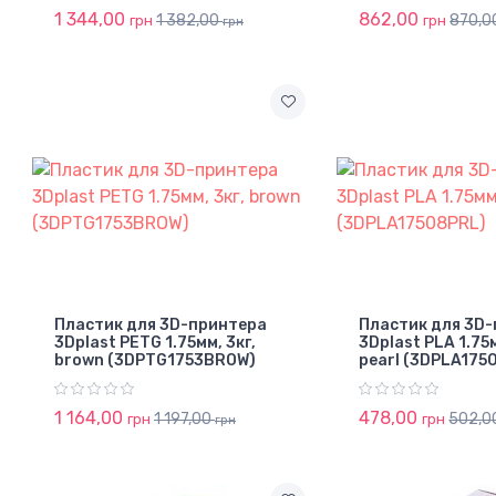
1 344,00
862,00
1 382,00
870,0
грн
грн
грн
Пластик для 3D-принтера
Пластик для 3D
3Dplast PETG 1.75мм, 3кг,
3Dplast PLA 1.75м
brown (3DPTG1753BROW)
pearl (3DPLA175
1 164,00
478,00
1 197,00
502,0
грн
грн
грн