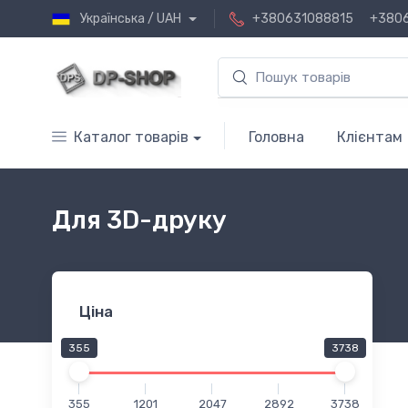
Українська / UAH
+380631088815
+380
Каталог товарів
Головна
Клієнтам
Для 3D-друку
Ціна
355
3738
355
1201
2047
2892
3738