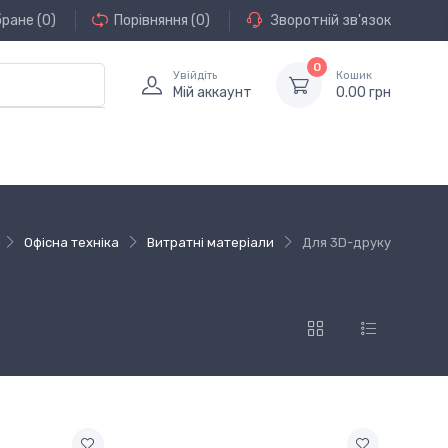
бране
(0)
Порівняння
(0)
Зворотній зв'язок
0
Увійдіть
Кошик
Мій аккаунт
0.00 грн
Офісна техніка
Витратні матеріали
Для 3D-друку