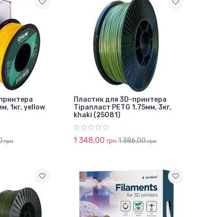
-принтера
Пластик для 3D-принтера
, 1кг, yellow
Тірапласт PETG 1.75мм, 3кг,
khaki (25081)
1 348,00
0
1 386,00
грн
грн
грн