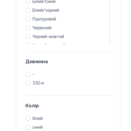
Білий/Синій
Білий/чорний
Пурпуровий
Червоний
Чорний-жовтий
Чорний-зелений
Чорний/сріблястий
Довжина
бежевий
блакитний
-
бордовий
330 м
бронзовий
бузковий
Колір
білий
бірюзовий
білий
жовтий
синій