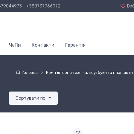
679044973
+380737966972
Ви
ЧаПи
Контакти
Гарантія
Головна
Комп`ютерна техніка, ноутбуки та планшети
Сортувати по