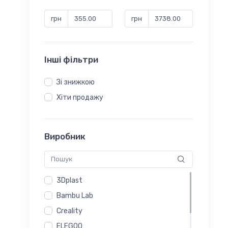
грн
грн
Інші фільтри
Зі знижкою
Хіти продажу
Виробник
3Dplast
Bambu Lab
Creality
ELEGOO