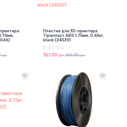
-принтера
Пластик для 3D-принтера
1.75мм,
Тірапласт ABS 1.75мм, 0.65кг,
5046)
black (24539)
361,00
0
366,00
грн
грн
грн