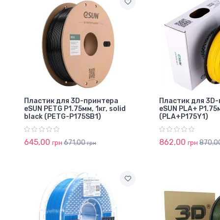
Пластик для 3D-принтера
Пластик для 3D
eSUN PETG P1.75мм, 1кг, solid
eSUN PLA+ P1.75мм
black (PETG-P175SB1)
(PLA+P175Y1)
645,00
862,00
671,00
870,0
грн
грн
грн