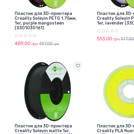
Пластик для 3D-принтера
Пластик для 3D
Creality Soleyin PETG 1.75мм,
Creality Soleyin 
1кг, purple mangosteen
1кг, lavender (3
(3301030161)
553,00
577,0
грн
489,00
497,00
грн
грн
Пластик для 3D-принтера
Пластик для 3D
Creality Soleyin matte 1кг,
Creality PLA fluo